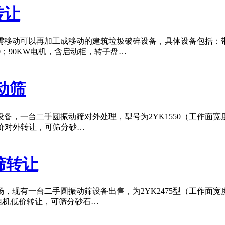
转让
移动可以再加工成移动的建筑垃圾破碎设备，具体设备包括：带仓
≤500；90KW电机，含启动柜，转子盘…
动筛
，一台二手圆振动筛对外处理，型号为2YK1550（工作面宽度
，低价对外转让，可筛分砂…
筛转让
现有一台二手圆振动筛设备出售，为2YK2475型（工作面宽度
电机低价转让，可筛分砂石…