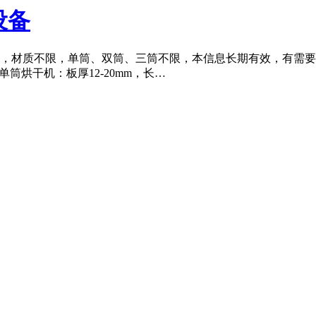
机设备
烘干机，材质不限，单筒、双筒、三筒不限，本信息长期有效，有需要出
.6米单筒烘干机：板厚12-20mm，长…