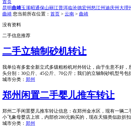
首页
昆明
曲靖
玉溪
昭通
保山
丽江
普洱
临沧
德宏州
怒江州
迪庆州
大理
曲靖
您当前所在位置：
首页
>
云南
>
曲靖
没有资料
二手信息推荐
二手立轴制砂机转让
我单位有多套全新立式多级粗粉机对外转让，由于生意不好，
头分别：30公斤、45公斤、70公斤；我们的立轴制砂机型号包括：
城市分类：
郑州
郑州闲置二手婴儿推车转让
郑州二手闲置婴儿推车转让信息：在郑州金水区，现有一辆二手婴
小飞象母婴店上班，内部价280元购买的，现在天猫类似款折扣后
城市分类：
郑州