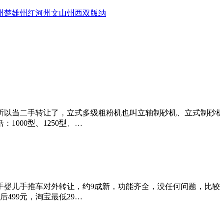
州
楚雄州
红河州
文山州
西双版纳
所以当二手转让了，立式多级粗粉机也叫立轴制砂机、立式制砂
1000型、1250型、…
儿手推车对外转让，约9成新，功能齐全，没任何问题，比较耐实，
499元，淘宝最低29…