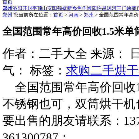
首页
郑州
洛阳
开封
平顶山
安阳
鹤壁
新乡
焦作
濮阳
许昌
漯河
三门峡
商
郑州
您当前所在位置：
首页
>
河南
>
郑州
> 全国范围常年高价
全国范围常年高价回收1.5米单
作者：二手大全 来源： 日期：20
气：
标签：
求购二手烘干
全国范围常年高价回收1.
不锈钢也可，双筒烘干机
要出售的朋友请联系：1372
361300787；