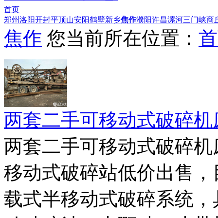
首页
郑州
洛阳
开封
平顶山
安阳
鹤壁
新乡
焦作
濮阳
许昌
漯河
三门峡
商
焦作
您当前所在位置：
首
两套二手可移动式破碎机
两套二手可移动式破碎机
移动式破碎站低价出售，
载式半移动式破碎系统，