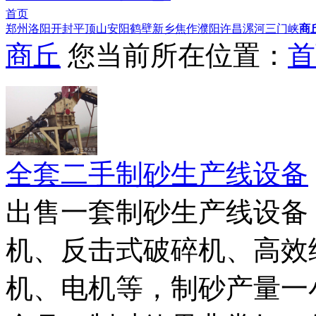
首页
郑州
洛阳
开封
平顶山
安阳
鹤壁
新乡
焦作
濮阳
许昌
漯河
三门峡
商
商丘
您当前所在位置：
首
全套二手制砂生产线设备
出售一套制砂生产线设备
机、反击式破碎机、高效
机、电机等，制砂产量一小