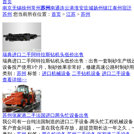
首页
南京
无锡
徐州
常州
苏州
南通
连云港
淮安
盐城
扬州
镇江
泰州
宿迁
苏州
您当前所在位置：
首页
>
江苏
>
苏州
瑞典进口二手阿特拉斯钻机头低价出售
瑞典进口二手阿特拉斯钻机头低价出售：出售一套制砂生产线设
设备投产使用3个月，制砂效果非常好，修建高速公路时制砂用
类别：
苏州
标签：
进口机械设备
二手钻机设备
进口二手设备
查看详细>>
苏州张家港二手法国进口两头忙设备出售
我公司有一台纯法国制造的进口二手设备-两头忙工程机械设备
客户资金问题，一直在我仓库存放，超提货期长达一年之久，