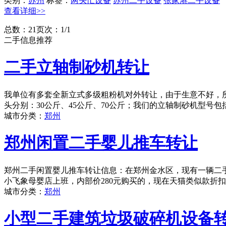
类别：
苏州
标签：
两头忙设备
苏州二手设备
张家港二手设备
查看详细>>
总数：2
1
页次：1/1
二手信息推荐
二手立轴制砂机转让
我单位有多套全新立式多级粗粉机对外转让，由于生意不好，
头分别：30公斤、45公斤、70公斤；我们的立轴制砂机型号包括：
城市分类：
郑州
郑州闲置二手婴儿推车转让
郑州二手闲置婴儿推车转让信息：在郑州金水区，现有一辆二手婴
小飞象母婴店上班，内部价280元购买的，现在天猫类似款折扣后
城市分类：
郑州
小型二手建筑垃圾破碎机设备