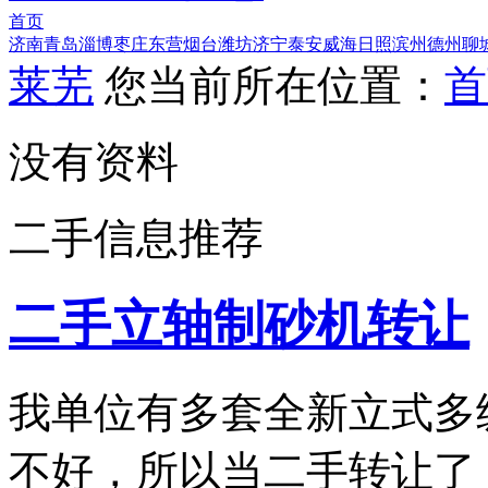
首页
济南
青岛
淄博
枣庄
东营
烟台
潍坊
济宁
泰安
威海
日照
滨州
德州
聊
莱芜
您当前所在位置：
首
没有资料
二手信息推荐
二手立轴制砂机转让
我单位有多套全新立式多
不好，所以当二手转让了