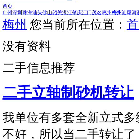
首页
广州
深圳
珠海
汕头
佛山
韶关
湛江
肇庆
江门
茂名
惠州
梅州
汕尾
河
梅州
您当前所在位置：
首
没有资料
二手信息推荐
二手立轴制砂机转让
我单位有多套全新立式多
不好，所以当二手转让了