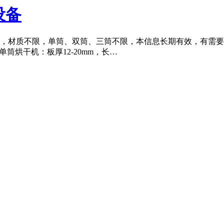
机设备
烘干机，材质不限，单筒、双筒、三筒不限，本信息长期有效，有需要出
.6米单筒烘干机：板厚12-20mm，长…