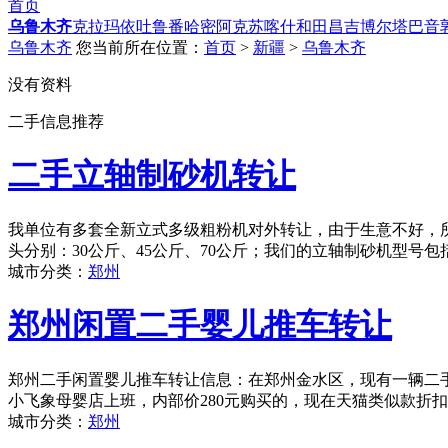
首页
乌鲁木齐
克拉玛依
吐鲁番
哈密
阿克苏
喀什
和田
昌吉
博尔塔
巴音
乌鲁木齐
您当前所在位置：
首页
>
新疆
>
乌鲁木齐
没有资料
二手信息推荐
二手立轴制砂机转让
我单位有多套全新立式多级粗粉机对外转让，由于生意不好，
头分别：30公斤、45公斤、70公斤；我们的立轴制砂机型号包括：
城市分类：
郑州
郑州闲置二手婴儿推车转让
郑州二手闲置婴儿推车转让信息：在郑州金水区，现有一辆二手婴
小飞象母婴店上班，内部价280元购买的，现在天猫类似款折扣后
城市分类：
郑州