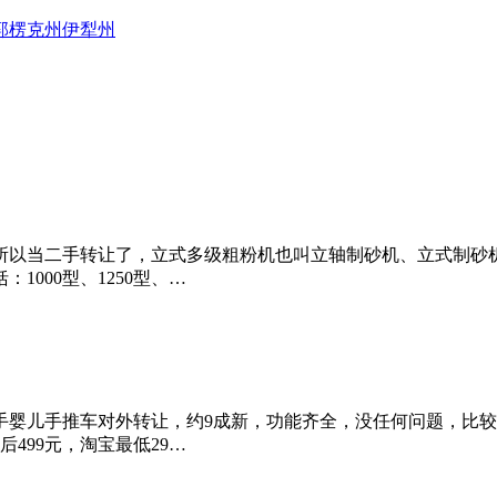
郭楞
克州
伊犁州
所以当二手转让了，立式多级粗粉机也叫立轴制砂机、立式制砂
1000型、1250型、…
儿手推车对外转让，约9成新，功能齐全，没任何问题，比较耐实，
499元，淘宝最低29…