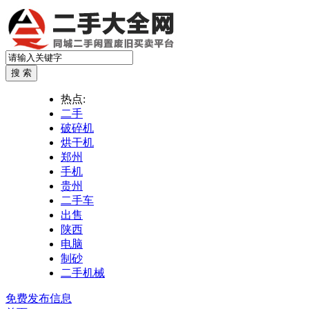
热点:
二手
破碎机
烘干机
郑州
手机
贵州
二手车
出售
陕西
电脑
制砂
二手机械
免费发布信息