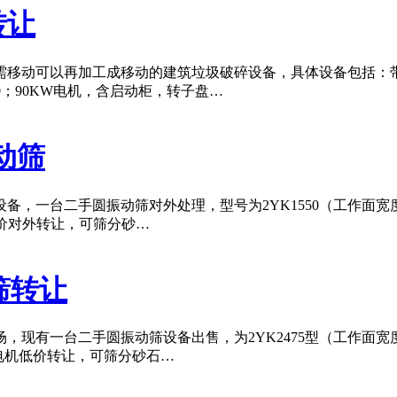
转让
移动可以再加工成移动的建筑垃圾破碎设备，具体设备包括：带仓
≤500；90KW电机，含启动柜，转子盘…
动筛
，一台二手圆振动筛对外处理，型号为2YK1550（工作面宽度
，低价对外转让，可筛分砂…
筛转让
现有一台二手圆振动筛设备出售，为2YK2475型（工作面宽度
电机低价转让，可筛分砂石…