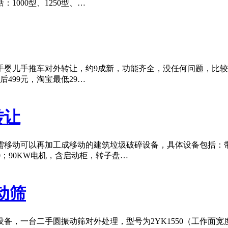
1000型、1250型、…
儿手推车对外转让，约9成新，功能齐全，没任何问题，比较耐实，
499元，淘宝最低29…
转让
移动可以再加工成移动的建筑垃圾破碎设备，具体设备包括：带仓
≤500；90KW电机，含启动柜，转子盘…
动筛
，一台二手圆振动筛对外处理，型号为2YK1550（工作面宽度