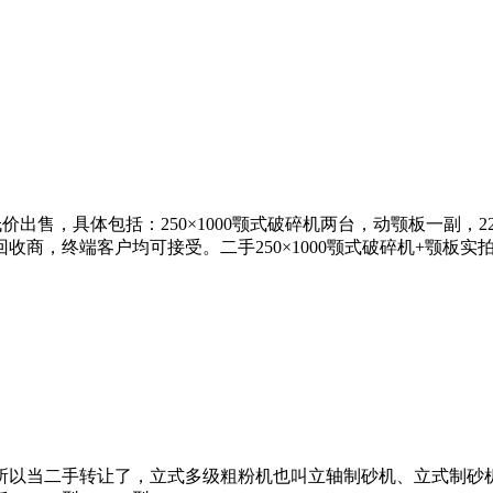
件低价出售，具体包括：250×1000颚式破碎机两台，动颚板一
商，终端客户均可接受。二手250×1000颚式破碎机+颚板实
所以当二手转让了，立式多级粗粉机也叫立轴制砂机、立式制砂