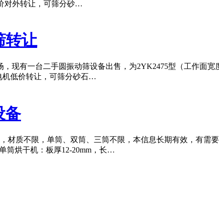
，低价对外转让，可筛分砂…
筛转让
现有一台二手圆振动筛设备出售，为2YK2475型（工作面宽度
电机低价转让，可筛分砂石…
机设备
烘干机，材质不限，单筒、双筒、三筒不限，本信息长期有效，有需要出
.6米单筒烘干机：板厚12-20mm，长…