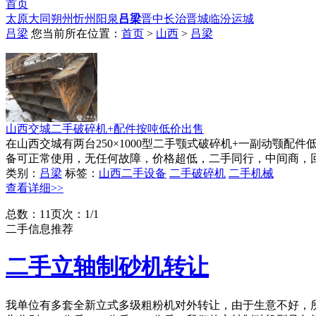
首页
太原
大同
朔州
忻州
阳泉
吕梁
晋中
长治
晋城
临汾
运城
吕梁
您当前所在位置：
首页
>
山西
>
吕梁
山西交城二手破碎机+配件按吨低价出售
在山西交城有两台250×1000型二手颚式破碎机+一副动颚配
备可正常使用，无任何故障，价格超低，二手同行，中间商，回收
类别：
吕梁
标签：
山西二手设备
二手破碎机
二手机械
查看详细>>
总数：1
1
页次：1/1
二手信息推荐
二手立轴制砂机转让
我单位有多套全新立式多级粗粉机对外转让，由于生意不好，