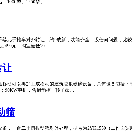
1000型、1250型、…
儿手推车对外转让，约9成新，功能齐全，没任何问题，比较耐实，
499元，淘宝最低29…
转让
移动可以再加工成移动的建筑垃圾破碎设备，具体设备包括：带仓
≤500；90KW电机，含启动柜，转子盘…
动筛
，一台二手圆振动筛对外处理，型号为2YK1550（工作面宽度