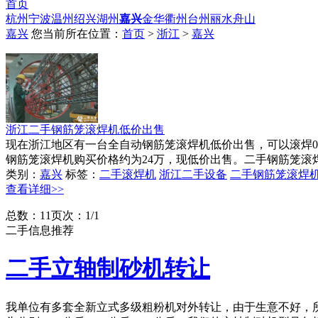
首页
杭州
宁波
温州
绍兴
湖州
嘉兴
金华
衢州
台州
丽水
舟山
嘉兴
您当前所在位置：
首页
>
浙江
>
嘉兴
浙江二手钢筋笼滚焊机低价出售
现在浙江地区有一台全自动钢筋笼滚焊机低价出售，可以滚焊0
钢筋笼滚焊机购买价格约为24万，现低价出售。二手钢筋笼
类别：
嘉兴
标签：
二手滚焊机
浙江二手设备
二手钢筋笼滚焊
查看详细>>
总数：1
1
页次：1/1
二手信息推荐
二手立轴制砂机转让
我单位有多套全新立式多级粗粉机对外转让，由于生意不好，