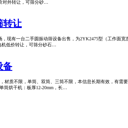
，低价对外转让，可筛分砂…
筛转让
现有一台二手圆振动筛设备出售，为2YK2475型（工作面宽度
电机低价转让，可筛分砂石…
机设备
烘干机，材质不限，单筒、双筒、三筒不限，本信息长期有效，有需要出
.6米单筒烘干机：板厚12-20mm，长…