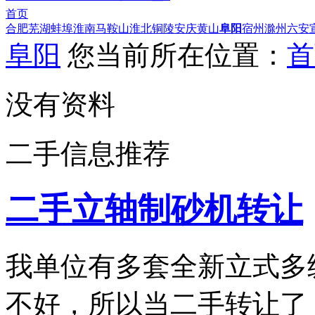
首页
合肥
芜湖
蚌埠
淮南
马鞍山
淮北
铜陵
安庆
黄山
阜阳
宿州
滁州
六安
阜阳
您当前所在位置：
首
没有资料
二手信息推荐
二手立轴制砂机转让
我单位有多套全新立式多
不好，所以当二手转让了