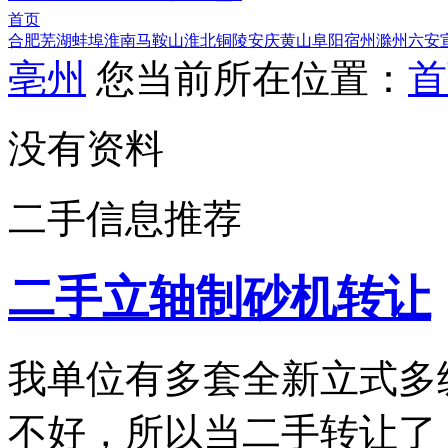
首页
合肥
芜湖
蚌埠
淮南
马鞍山
淮北
铜陵
安庆
黄山
阜阳
宿州
滁州
六安
亳州
您当前所在位置：
首
没有资料
二手信息推荐
二手立轴制砂机转让
我单位有多套全新立式多
不好，所以当二手转让了