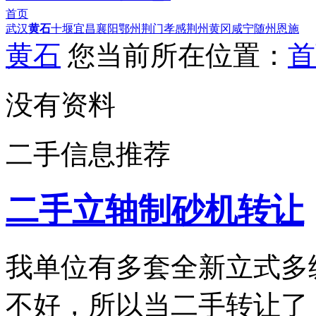
首页
武汉
黄石
十堰
宜昌
襄阳
鄂州
荆门
孝感
荆州
黄冈
咸宁
随州
恩施
黄石
您当前所在位置：
首
没有资料
二手信息推荐
二手立轴制砂机转让
我单位有多套全新立式多
不好，所以当二手转让了