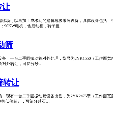
转让
移动可以再加工成移动的建筑垃圾破碎设备，具体设备包括：带仓
≤500；90KW电机，含启动柜，转子盘…
动筛
，一台二手圆振动筛对外处理，型号为2YK1550（工作面宽度
，低价对外转让，可筛分砂…
筛转让
现有一台二手圆振动筛设备出售，为2YK2475型（工作面宽度
电机低价转让，可筛分砂石…