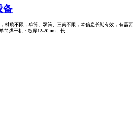
机设备
烘干机，材质不限，单筒、双筒、三筒不限，本信息长期有效，有需要出
.6米单筒烘干机：板厚12-20mm，长…