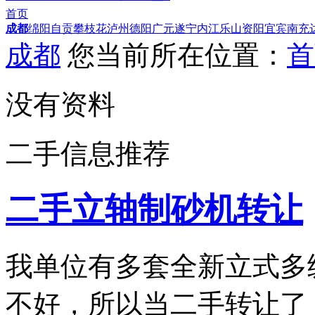
首页
成都
绵阳
自贡
攀枝花
泸州
德阳
广元
遂宁
内江
乐山
资阳
宜宾
南充
成都
您当前所在位置：
首
没有资料
二手信息推荐
二手立轴制砂机转让
我单位有多套全新立式多
不好，所以当二手转让了