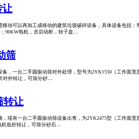
转让
移动可以再加工成移动的建筑垃圾破碎设备，具体设备包括：带仓
≤500；90KW电机，含启动柜，转子盘…
动筛
，一台二手圆振动筛对外处理，型号为2YK1550（工作面宽度
，低价对外转让，可筛分砂…
筛转让
现有一台二手圆振动筛设备出售，为2YK2475型（工作面宽度
电机低价转让，可筛分砂石…