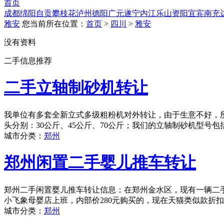
首页
成都
绵阳
自贡
攀枝花
泸州
德阳
广元
遂宁
内江
乐山
资阳
宜宾
南充
雅安
您当前所在位置：
首页
>
四川
>
雅安
没有资料
二手信息推荐
二手立轴制砂机转让
我单位有多套全新立式多级粗粉机对外转让，由于生意不好，
头分别：30公斤、45公斤、70公斤；我们的立轴制砂机型号包括：
城市分类：
郑州
郑州闲置二手婴儿推车转让
郑州二手闲置婴儿推车转让信息：在郑州金水区，现有一辆二手婴
小飞象母婴店上班，内部价280元购买的，现在天猫类似款折扣后
城市分类：
郑州