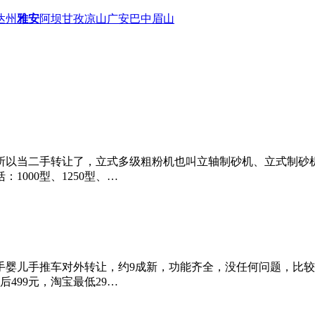
达州
雅安
阿坝
甘孜
凉山
广安
巴中
眉山
所以当二手转让了，立式多级粗粉机也叫立轴制砂机、立式制砂
1000型、1250型、…
儿手推车对外转让，约9成新，功能齐全，没任何问题，比较耐实，
499元，淘宝最低29…