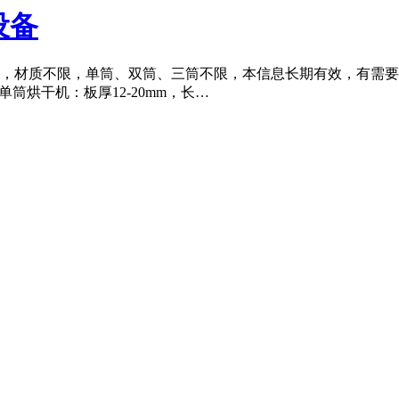
机设备
烘干机，材质不限，单筒、双筒、三筒不限，本信息长期有效，有需要出
.6米单筒烘干机：板厚12-20mm，长…