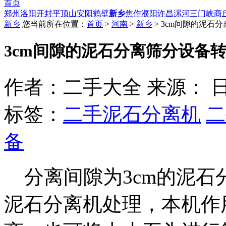
首页
郑州
洛阳
开封
平顶山
安阳
鹤壁
新乡
焦作
濮阳
许昌
漯河
三门峡
商
新乡
您当前所在位置：
首页
>
河南
>
新乡
> 3cm间隙的泥石
3cm间隙的泥石分离筛分设备
作者：二手大全 来源： 日期：2
标签：
二手泥石分离机
二
备
分离间隙为3cm的泥石分
泥石分离机处理，本机作