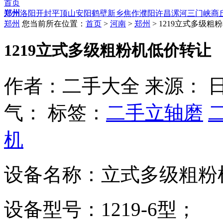
首页
郑州
洛阳
开封
平顶山
安阳
鹤壁
新乡
焦作
濮阳
许昌
漯河
三门峡
商
郑州
您当前所在位置：
首页
>
河南
>
郑州
> 1219立式多级粗
1219立式多级粗粉机低价转让
作者：二手大全 来源： 日期：20
气：
标签：
二手立轴磨
机
设备名称：立式多级粗粉
设备型号：1219-6型；