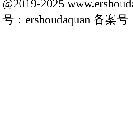
@2019-2025 www.ersho
号：ershoudaquan 备案号