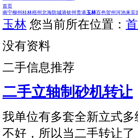
首页
南宁
柳州
桂林
梧州
北海
防城港
钦州
贵港
玉林
百色
贺州
河池
来宾
玉林
您当前所在位置：
首
没有资料
二手信息推荐
二手立轴制砂机转让
我单位有多套全新立式多
不好，所以当二手转让了