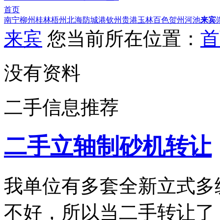
首页
南宁
柳州
桂林
梧州
北海
防城港
钦州
贵港
玉林
百色
贺州
河池
来宾
来宾
您当前所在位置：
首
没有资料
二手信息推荐
二手立轴制砂机转让
我单位有多套全新立式多
不好，所以当二手转让了