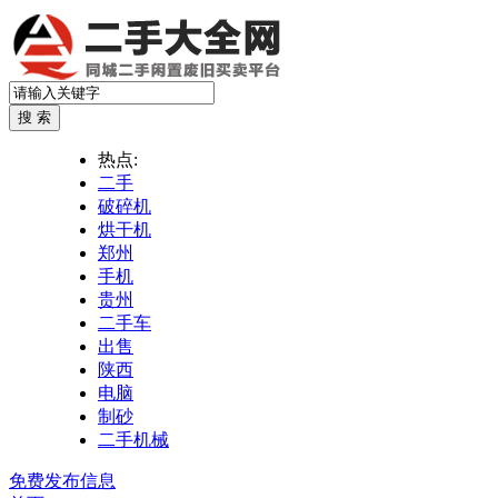
热点:
二手
破碎机
烘干机
郑州
手机
贵州
二手车
出售
陕西
电脑
制砂
二手机械
免费发布信息