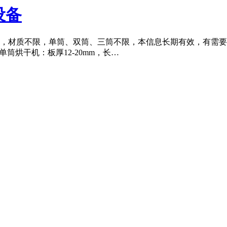
机设备
烘干机，材质不限，单筒、双筒、三筒不限，本信息长期有效，有需要出
.6米单筒烘干机：板厚12-20mm，长…