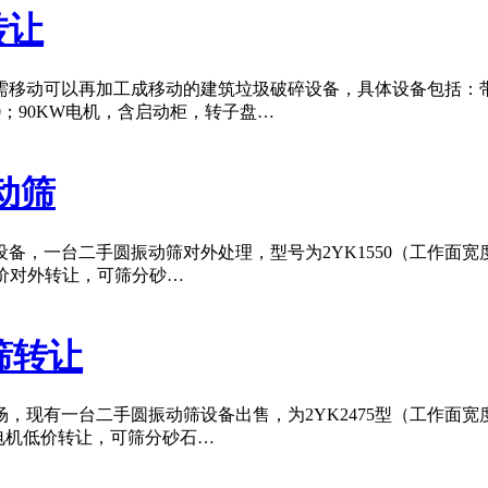
转让
移动可以再加工成移动的建筑垃圾破碎设备，具体设备包括：带仓
≤500；90KW电机，含启动柜，转子盘…
动筛
，一台二手圆振动筛对外处理，型号为2YK1550（工作面宽度
，低价对外转让，可筛分砂…
筛转让
现有一台二手圆振动筛设备出售，为2YK2475型（工作面宽度
电机低价转让，可筛分砂石…