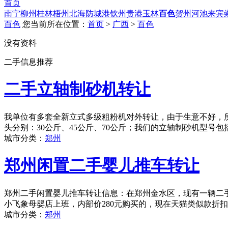
首页
南宁
柳州
桂林
梧州
北海
防城港
钦州
贵港
玉林
百色
贺州
河池
来宾
百色
您当前所在位置：
首页
>
广西
>
百色
没有资料
二手信息推荐
二手立轴制砂机转让
我单位有多套全新立式多级粗粉机对外转让，由于生意不好，
头分别：30公斤、45公斤、70公斤；我们的立轴制砂机型号包括：
城市分类：
郑州
郑州闲置二手婴儿推车转让
郑州二手闲置婴儿推车转让信息：在郑州金水区，现有一辆二手婴
小飞象母婴店上班，内部价280元购买的，现在天猫类似款折扣后
城市分类：
郑州