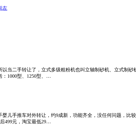
崇左
所以当二手转让了，立式多级粗粉机也叫立轴制砂机、立式制砂
1000型、1250型、…
儿手推车对外转让，约9成新，功能齐全，没任何问题，比较耐实，
499元，淘宝最低29…