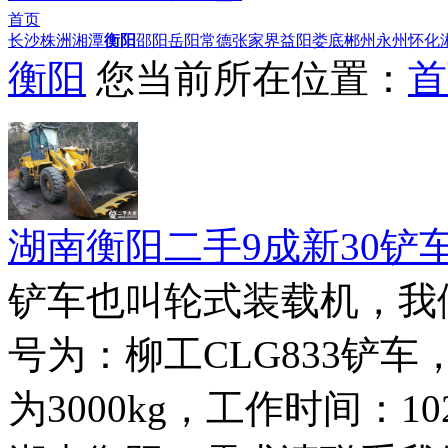
首页
长沙
株洲
湘潭
衡阳
邵阳
岳阳
常德
张家界
益阳
娄底
郴州
永州
怀化
衡阳
您当前所在位置：
首
湖南衡阳二手9成新30铲
铲车也叫轮式装载机，我
号为：柳工CLG833铲车
为3000kg，工作时间：