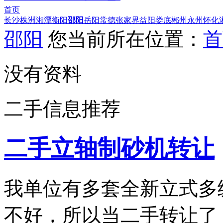
首页
长沙
株洲
湘潭
衡阳
邵阳
岳阳
常德
张家界
益阳
娄底
郴州
永州
怀化
邵阳
您当前所在位置：
首
没有资料
二手信息推荐
二手立轴制砂机转让
我单位有多套全新立式多
不好，所以当二手转让了