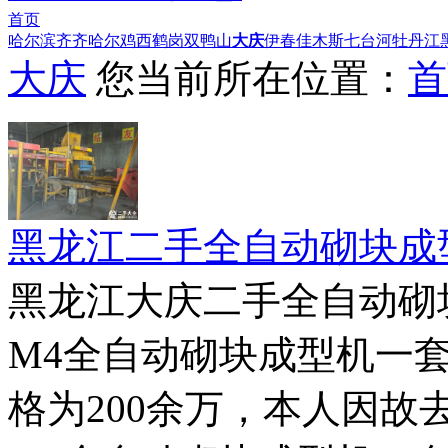
首页
哈尔滨
齐齐哈尔
鸡西
鹤岗
双鸭山
大庆
伊春
佳木斯
七台河
牡丹江
大庆
您当前所在位置：
首
黑龙江二手全自动砌块成
黑龙江大庆二手全自动砌
M4全自动砌块成型机一套
格为200余万，本人因