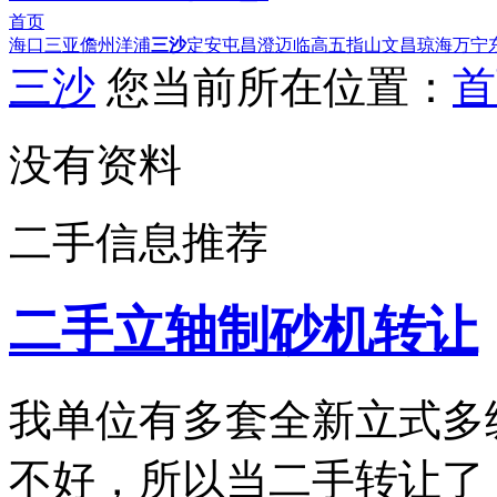
首页
海口
三亚
儋州
洋浦
三沙
定安
屯昌
澄迈
临高
五指山
文昌
琼海
万宁
三沙
您当前所在位置：
首
没有资料
二手信息推荐
二手立轴制砂机转让
我单位有多套全新立式多
不好，所以当二手转让了