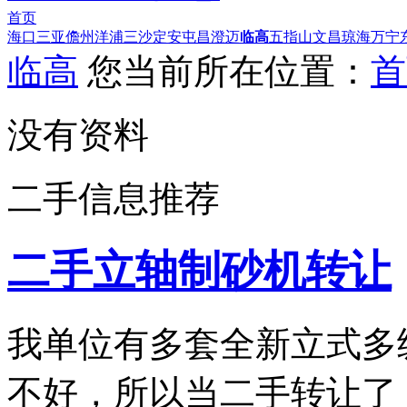
首页
海口
三亚
儋州
洋浦
三沙
定安
屯昌
澄迈
临高
五指山
文昌
琼海
万宁
临高
您当前所在位置：
首
没有资料
二手信息推荐
二手立轴制砂机转让
我单位有多套全新立式多
不好，所以当二手转让了