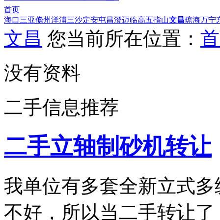
首页
海口
三亚
儋州
洋浦
三沙
定安
屯昌
澄迈
临高
五指山
文昌
琼海
万宁
文昌
您当前所在位置：
首
没有资料
二手信息推荐
二手立轴制砂机转让
我单位有多套全新立式多
不好，所以当二手转让了