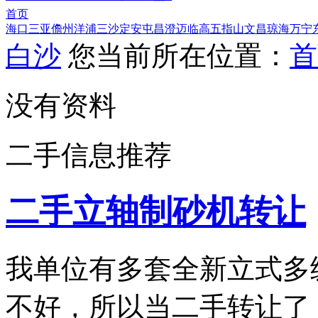
首页
海口
三亚
儋州
洋浦
三沙
定安
屯昌
澄迈
临高
五指山
文昌
琼海
万宁
白沙
您当前所在位置：
首
没有资料
二手信息推荐
二手立轴制砂机转让
我单位有多套全新立式多
不好，所以当二手转让了