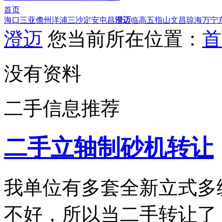
首页
海口
三亚
儋州
洋浦
三沙
定安
屯昌
澄迈
临高
五指山
文昌
琼海
万宁
澄迈
您当前所在位置：
首
没有资料
二手信息推荐
二手立轴制砂机转让
我单位有多套全新立式多
不好，所以当二手转让了